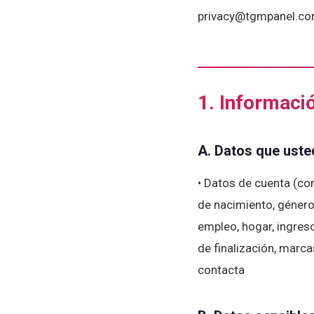
privacy@tgmpanel.c
1. Informaci
A. Datos que uste
• Datos de cuenta (cor
de nacimiento, género
empleo, hogar, ingres
de finalización, marc
contacta