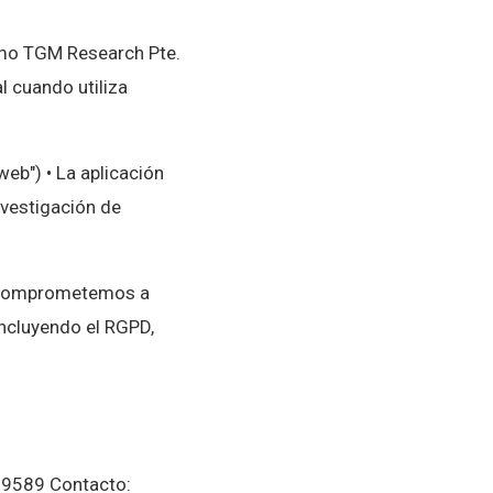
cómo TGM Research Pte.
l cuando utiliza
web") • La aplicación
nvestigación de
os comprometemos a
incluyendo el RGPD,
99589 Contacto: