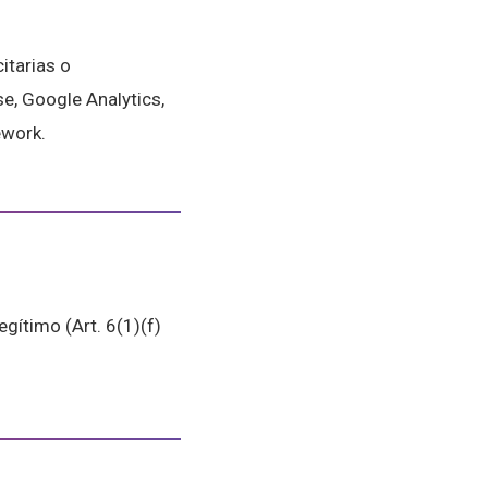
itarias o
e, Google Analytics,
ework.
egítimo (Art. 6(1)(f)